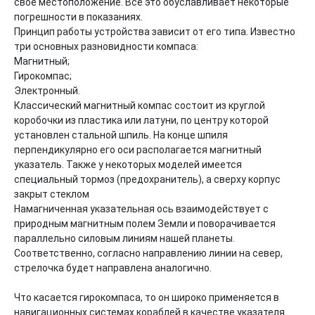
свое местоположение. Все это обуславливает некоторые 
погрешности в показаниях.

Принцип работы устройства зависит от его типа. Известно 
три основных разновидности компаса:

Магнитный;

Гирокомпас;

Электронный.

Классический магнитный компас состоит из круглой 
коробочки из пластика или латуни, по центру которой 
установлен стальной шпиль. На конце шпиля 
перпендикулярно его оси располагается магнитный 
указатель. Также у некоторых моделей имеется 
специальный тормоз (предохранитель), а сверху корпус 
закрыт стеклом

Намагниченная указательная ось взаимодействует с 
природным магнитным полем Земли и поворачивается 
параллельно силовым линиям нашей планеты. 
Соответственно, согласно направлению линии на север, 
стрелочка будет направлена аналогично.

Что касается гирокомпаса, то он широко применяется в 
навигационных системах кораблей в качестве указателя 