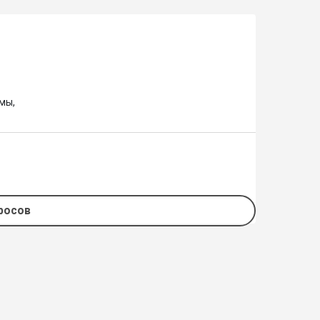
ы, 

просов