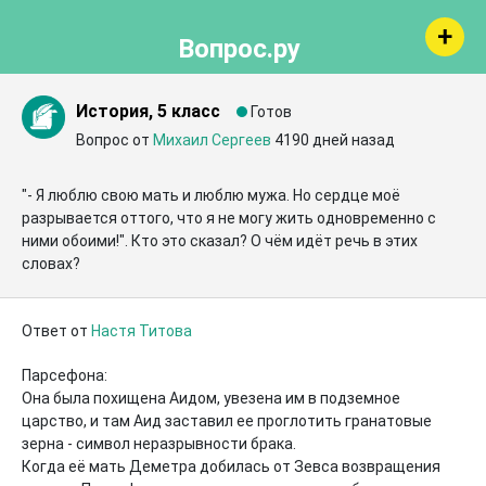
Вопрос.ру
История, 5 класс
Готов
Вопрос от
Михаил Сергеев
4190 дней назад
"- Я люблю свою мать и люблю мужа. Но сердце моё 
разрывается оттого, что я не могу жить одновременно с 
ними обоими!". Кто это сказал? О чём идёт речь в этих 
словах?
Ответ от
Настя Титова
Парсефона: 

Она была похищена Аидом, увезена им в подземное 
царство, и там Аид заставил ее проглотить гранатовые 
зерна - символ неразрывности брака. 

Когда её мать Деметра добилась от Зевса возвращения 