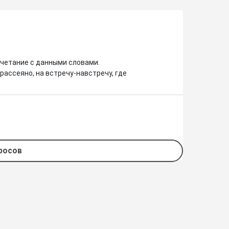
четание с данными словами.

рассеяно, на встречу-навстречу, где 
просов