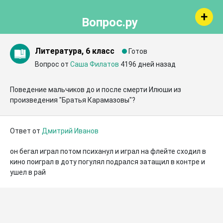
Вопрос.ру
Литература, 6 класс
Готов
Вопрос от
Саша Филатов
4196 дней назад
Поведение мальчиков до и после смерти Илюши из 
произведения "Братья Карамазовы"?
Ответ от
Дмитрий Иванов
он бегал играл потом психанул и играл на флейте сходил в 
кино поиграл в доту погулял подрался затащил в контре и 
ушел в рай