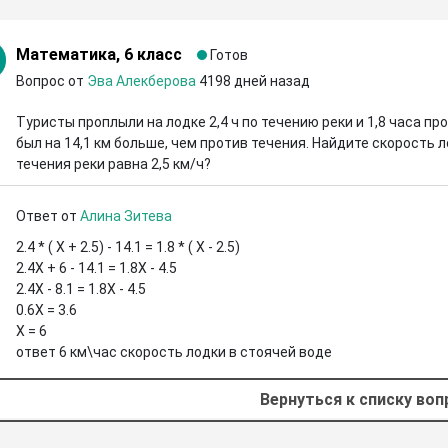
Математика, 6 класс
Готов
Вопрос от
Эва Алекберова
4198 дней назад
Туристы проплыли на лодке 2,4 ч по течению реки и 1,8 часа про
был на 14,1 км больше, чем против течения. Найдите скорость л
течения реки равна 2,5 км/ч?
Ответ от
Алина Зитева
2.4 * ( X + 2.5) - 14.1 = 1.8 * ( X - 2.5)

2.4X + 6 - 14.1 = 1.8X - 4.5 

2.4X - 8.1 = 1.8X - 4.5 

0.6X = 3.6 

X = 6

ответ 6 км\час скорость лодки в стоячей воде
Вернуться к списку во