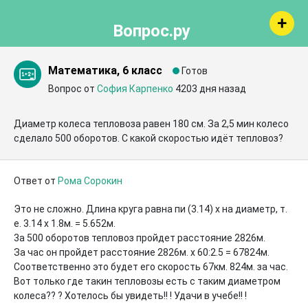
Вопрос.ру
Математика, 6 класс
Готов
Вопрос от
София Карпенко
4203 дня назад
Диаметр колеса тепловоза равен 180 см. За 2,5 мин колесо 
сделало 500 оборотов. С какой скоростью идёт тепловоз?
Ответ от
Рома Сорокин
Это не сложно. Длина круга равна пи (3.14) х на диаметр, т. 
е. 3.14 х 1.8м. = 5.652м. 

3а 500 оборотов тепловоз пройдет расстояние 2826м. 

За час он пройдет расстояние 2826м. х 60:2.5 = 67824м. 

Соответственно это будет его скорость 67км. 824м. за час. 

Вот только где такин тепловозы есть с таким диаметром 
колеса?? ? Хотелось бы увидеть!! ! Удачи в учебе!! !