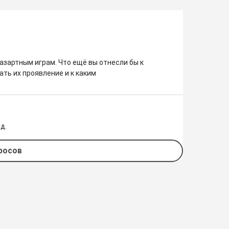
зартным играм. Что ещё вы отнесли бы к 
ть их проявление и к каким 
д.
просов