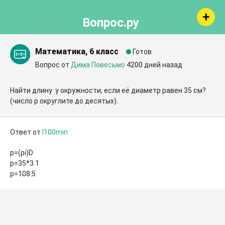
Вопрос.ру
Математика, 6 класс
Готов
Вопрос от
Дима Повесьмо
4200 дней назад
Найти длину  у окружности, если её диаметр равен 35 см?  
(число р округлите до десятых).
Ответ от
I100min
p=(pi)D

p=35*3.1

p=108.5