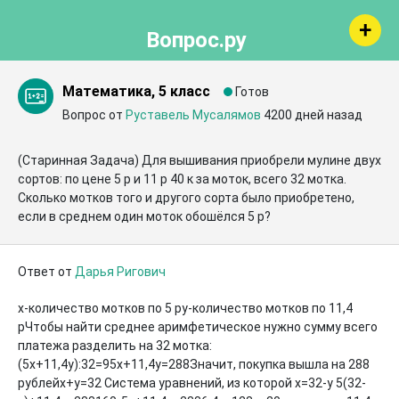
Вопрос.ру
Математика, 5 класс
Готов
Вопрос от
Руставель Мусалямов
4200 дней назад
(Старинная Задача) Для вышивания приобрели мулине двух 
сортов: по цене 5 р и 11 р 40 к за моток, всего 32 мотка. 
Сколько мотков того и другого сорта было приобретено, 
если в среднем один моток обошёлся 5 р?
Ответ от
Дарья Ригович
х-количество мотков по 5 ру-количество мотков по 11,4 
рЧтобы найти среднее аримфетическое нужно сумму всего 
платежа разделить на 32 мотка:
(5х+11,4у):32=95х+11,4у=288Значит, покупка вышла на 288 
рублейх+у=32 Система уравнений, из которой х=32-у 5(32-