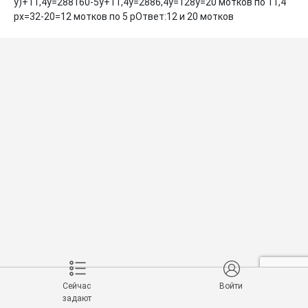
у)+11,4у=288160-5у+11,4у=2886,4у=128у=20 мотков по 11,4 
рх=32-20=12 мотков по 5 рОтвет:12 и 20 мотков
Сейчас
Войти
задают