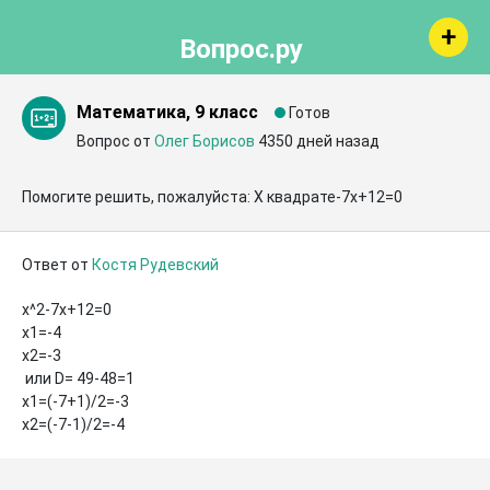
Вопрос.ру
Математика, 9 класс
Готов
Вопрос от
Олег Борисов
4350 дней назад
Помогите решить, пожалуйста: Х квадрате-7х+12=0
Ответ от
Костя Рудевский
x^2-7x+12=0

x1=-4

x2=-3

 или D= 49-48=1

x1=(-7+1)/2=-3

x2=(-7-1)/2=-4