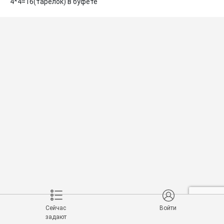
4*4=16(тарелок) в буфете
Сейчас
Войти
задают