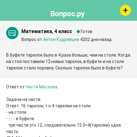
Вопрос.ру
Математика, 4 класс
Готов
Вопрос от
Антон Кудрявцев
4202 дня назад
В буфете тарелок было в 4 раза больше, чем на столе. Когда 
на стол поставили 12 новых тарелок, в буфете и на столе 
тарелок стало поровну. Сколько тарелок было в буфете?
Ответ от
Настя Маслова
Задача на части

Ответ: 16 тарелок, т.к 4 тарелки на столе

- на столе

- - - - в буфете

  три части это 12, следовательно 12:3=4(тарелки) одна 
часть
