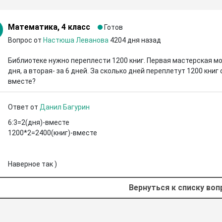
Математика, 4 класс
Готов
Вопрос от
Настюша Леванова
4204 дня назад
Библиотеке нужно переплести 1200 книг. Первая мастерская мож
дня, а вторая- за 6 дней. За сколько дней переплетут 1200 книг
вместе?
Ответ от
Данил Багурин
6:3=2(дня)-вместе

1200*2=2400(книг)-вместе 

Наверное так )
Вернуться к списку во