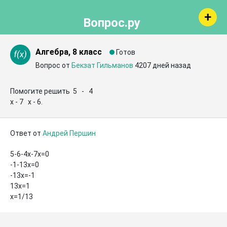
Вопрос.ру
Алгебра, 8 класс
Готов
Вопрос от
Бекзат Гильманов
4207 дней назад
Помогите решить  5   -   4   

x - 7   x - 6.
Ответ от
Андрей Першин
5-6-4х-7х=0

-1-13х=0

-13х=-1

13х=1

х=1/13