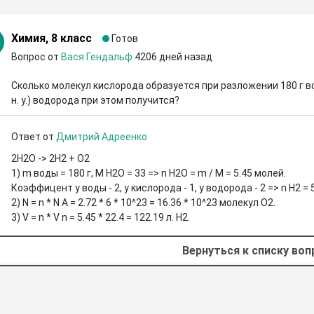
Химия, 8 класс
Готов
Вопрос от
Вася Гендальф
4206 дней назад
Сколько молекул кислорода образуется при разложении 180 г в
н. у.) водорода при этом получится?
Ответ от
Дмитрий Адреенко
2H2O -> 2H2 + O2

1) m воды = 180 г, M H2O = 33 => n H2O = m / M = 5.45 молей.

Коэффицент у воды - 2, у кислорода - 1, у водорода - 2 => n H2 = 5
2) N = n * N A = 2.72 * 6 * 10^23 = 16.36 * 10^23 молекул O2.

3) V = n * V n = 5.45 * 22.4 = 122.19 л. H2.
Вернуться к списку во