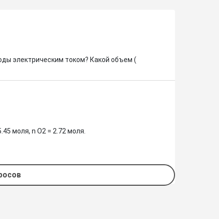
оды электрическим током? Какой объем ( 
.45 моля, n O2 = 2.72 моля.

просов