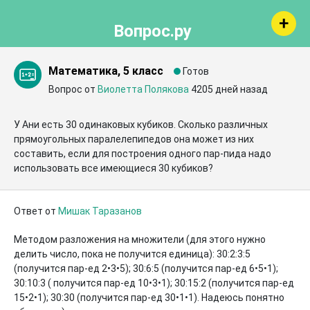
Вопрос.ру
Математика, 5 класс
Готов
Вопрос от
Виолетта Полякова
4205 дней назад
У Ани есть 30 одинаковых кубиков. Сколько различных 
прямоугольных паралелепипедов она может из них 
составить, если для построения одного пар-пида надо 
использовать все имеющиеся 30 кубиков?
Ответ от
Мишак Таразанов
Методом разложения на множители (для этого нужно 
делить число, пока не получится единица): 30:2:3:5 
(получится пар-ед 2•3•5); 30:6:5 (получится пар-ед 6•5•1); 
30:10:3 ( получится пар-ед 10•3•1); 30:15:2 (получится пар-ед 
15•2•1); 30:30 (получится пар-ед 30•1•1). Надеюсь понятно 