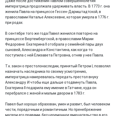
Даже после достижения Павлом совершеннолетия 
императрица продолжала удерживать власть. В 1773 г. она 
женила Павла на принцессе Гессен-Дармштадтской, в 
православии Наталье Алексеевне, которая умерла в 1776 г. 
при родах.

В сентябре того же года Павел женился повторно на 
принцессе Вюртембергской, в православии Марии 
Федоровне. Екатерина II отобрала у семейной пары двух 
сыновей, Александра и Константина, как когда-то 
поступила с ней Елизавета Петровна, отняв у нее Павла.

Т.к. закон о престолонаследии, принятый Петром I, позволял 
назначать наследника по своему усмотрению, 
императрица намеревалась передать престол внуку 
Александру. И чтобы еще дальше отодвинуть Павла, 
Екатерина II подарила ему имение в Гатчине, куда он 
перебрался с женой и малым двором в 1783 г.

Павел был хорошо образован, умен и развит, был человеком 
чести, порядочным и романтичным. Но пренебрежение 
матери его правами, бесцеремонное вмешательство в его 