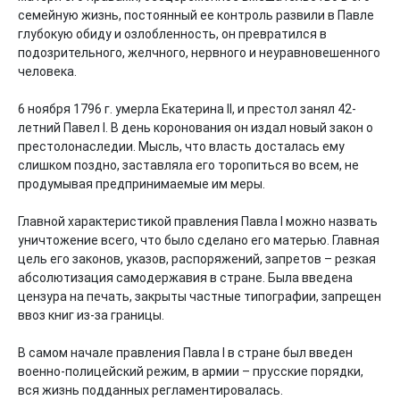
семейную жизнь, постоянный ее контроль развили в Павле 
глубокую обиду и озлобленность, он превратился в 
подозрительного, желчного, нервного и неуравновешенного 
человека.

6 ноября 1796 г. умерла Екатерина II, и престол занял 42-
летний Павел I. В день коронования он издал новый закон о 
престолонаследии. Мысль, что власть досталась ему 
слишком поздно, заставляла его торопиться во всем, не 
продумывая предпринимаемые им меры.

Главной характеристикой правления Павла I можно назвать 
уничтожение всего, что было сделано его матерью. Главная 
цель его законов, указов, распоряжений, запретов – резкая 
абсолютизация самодержавия в стране. Была введена 
цензура на печать, закрыты частные типографии, запрещен 
ввоз книг из-за границы.

В самом начале правления Павла I в стране был введен 
военно-полицейский режим, в армии – прусские порядки, 
вся жизнь подданных регламентировалась.
