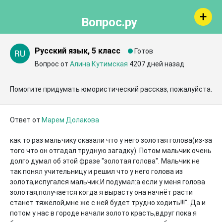
Вопрос.ру
Русский язык, 5 класс
Готов
Вопрос от
Алина Кутимская
4207 дней назад
Помогите придумать юмористический рассказ, пожалуйста.
Ответ от
Марем Долакова
как то раз мальчику сказали что у него золотая голова(из-за 
того что он отгадал трудную загадку). Потом мальчик очень 
долго думал об этой фразе "золотая голова". Мальчик не 
так понял учительницу и решил что у него голова из 
золота,испугался мальчик.И подумал:а если у меня голова 
золотая,получается когда я вырасту она начнёт расти 
станет тяжёлой,мне же с ней будет трудно ходить!!!". Да и 
потом у нас в городе начали золото красть,вдруг пока я 