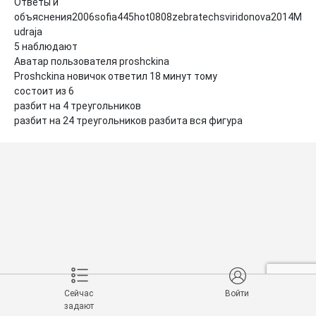
Ответы и 
объяснения2006sofia445hot0808zebratechsviridonova2014M
udraja

5 наблюдают

Аватар пользователя proshckina 

Proshckina новичок ответил 18 минут тому

состоит из 6

разбит на 4 треугольников

разбит на 24 треугольников разбита вся фигура
Сейчас
Войти
задают