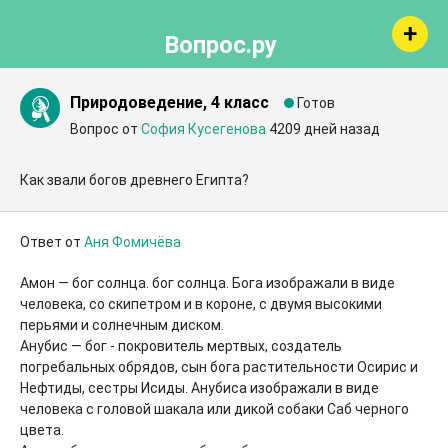
Вопрос.ру
Природоведение, 4 класс
Готов
Вопрос от
София Кусегенова
4209 дней назад
Как звали богов древнего Египта?
Ответ от
Аня Фомичёва
Амон — бог солнца. бог солнца. Бога изображали в виде 
человека, со скипетром и в короне, с двумя высокими 
перьями и солнечным диском.

Анубис — бог - покровитель мертвых, создатель 
погребальных обрядов, сын бога растительности Осирис и 
Нефтиды, сестры Исиды. Анубиса изображали в виде 
человека с головой шакала или дикой собаки Саб черного 
цвета.
