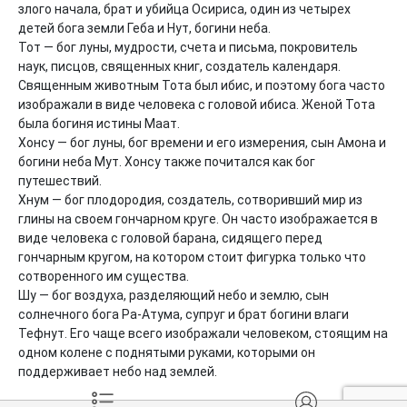
злого начала, брат и убийца Осириса, один из четырех 
детей бога земли Геба и Нут, богини неба.

Тот — бог луны, мудрости, счета и письма, покровитель 
наук, писцов, священных книг, создатель календаря. 
Священным животным Тота был ибис, и поэтому бога часто 
изображали в виде человека с головой ибиса. Женой Тота 
была богиня истины Маат.

Хонсу — бог луны, бог времени и его измерения, сын Амона и 
богини неба Мут. Хонсу также почитался как бог 
путешествий.

Хнум — бог плодородия, создатель, сотворивший мир из 
глины на своем гончарном круге. Он часто изображается в 
виде человека с головой барана, сидящего перед 
гончарным кругом, на котором стоит фигурка только что 
сотворенного им существа.

Шу — бог воздуха, разделяющий небо и землю, сын 
солнечного бога Ра-Атума, супруг и брат богини влаги 
Тефнут. Его чаще всего изображали человеком, стоящим на 
одном колене с поднятыми руками, которыми он 
поддерживает небо над землей.