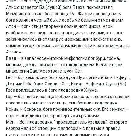
Апис — бог плодородия в облике быка с солнечным диском. 
Апис считается Ба (душой) бога Птаха, покровителя 
Мемфиса, а также бога солнца Ра. Живым воплощением 
бога являлся черный бык с особыми белыми отметинами.

Атон — бог - олицетворение солнечного диска. Атон 
изображался в виде солнечного диска с лучами, которые 
заканчивались кистями рук, держащими знак жизни анх, 
символ того, что жизнь людям, животным и растениям дана 
Атоном.

Баал — в западносемитской мифологии бог бури, грома, 
молний, дождя, связанного с плодородием. В египетской 
мифологии Баалу соответствует Сет.

Геб — бог земли, сын бога воздуха Шу и богини влаги Тефнут. 
Детьми Геба были Осирис, Сет, Исида, Нефтида. Душа (Ба) 
Геба воплощалась в боге плодородия Хнуме.

Гор — бог неба и солнца в облике сокола, человека с головой 
сокола или крылатого солнца, сын богини плодородия 
Исиды и Осириса, бога производительных сил. Его символ — 
солнечный диск с распростертыми крыльями.

Мин — бог плодородия, "производитель урожаев", которого 
изображали со стоящим фаллосом и с плетью в правой 
руке, а также в короне с двумя длинными перьями.
