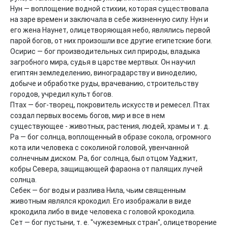
Нун — воплощение водной стихии, которая существовала 
на заре времен и заключала в себе жизненную силу. Нун и 
его жена Наунет, олицетворяющая небо, являлись первой 
парой богов, от них произошли все другие египетские боги.

Осирис — бог производительных сил природы, владыка 
загробного мира, судья в царстве мертвых. Он научил 
египтян земледелению, виноградарству и виноделию, 
добыче и обработке руды, врачеванию, строительству 
городов, учредил культ богов.

Птах — бог-творец, покровитель искусств и ремесел. Птах 
создал первых восемь богов, мир и все в нем 
существующее - животных, растения, людей, храмы и т. д.

Ра — бог солнца, воплощенный в образе сокола, огромного 
кота или человека с соколиной головой, увенчанной 
солнечным диском. Ра, бог солнца, был отцом Уаджит, 
кобры Севера, защищающей фараона от палящих лучей 
солнца.

Себек — бог воды и разлива Нила, чьим священным 
животным являлся крокодил. Его изображали в виде 
крокодила либо в виде человека с головой крокодила.

Сет — бог пустыни, т. е. "чужеземных стран", олицетворение 