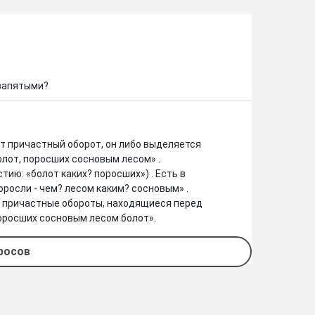
 запятыми?
т причастный оборот, он либо выделяется 
олот, поросших сосновым лесом» . 
ию: «болот каких? поросших») . Есть в 
росли - чем? лесом каким? сосновым» . 
о причастные обороты, находящиеся перед 
оросших сосновым лесом болот».
просов