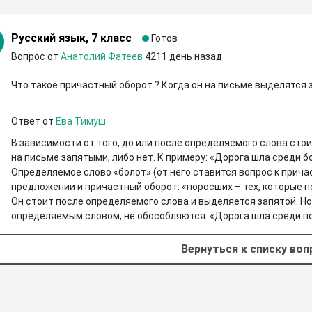
Русский язык, 7 класс
Готов
Вопрос от
Анатолий Фатеев
4211 день назад
Что такое причастный оборот ? Когда он на письме выделятся
Ответ от
Ева Тимуш
В зависимости от того, до или после определяемого слова стои
на письме запятыми, либо нет. К примеру: «Дорога шла среди б
Определяемое слово «болот» (от него ставится вопрос к причаст
предложении и причастный оборот: «поросших – тех, которые по
Он стоит после определяемого слова и выделяется запятой. Н
определяемым словом, не обособляются: «Дорога шла среди п
Вернуться к списку во