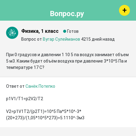
Вопрос.ру
Физика, 1 класс
Готов
Вопрос от
Вугар Сулейманов
4215 дней назад
При 0 градусов и давлении 1 10 5 па воздух занимает объем 
5 м3. Каким будет объём воздуха при давление 3*10^5 Па и 
температуре 17 С?
Ответ от
Санёк Потепко
p1V1/T1=p2V2/T2

V2=p1V1T2/(p2T1)=10^5 Па*5*10^-3*
(20+273)/(1,05*10^5*273)=5.1110^-3м3