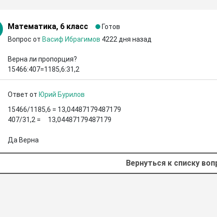
Математика, 6 класс
Готов
Вопрос от
Васиф Ибрагимов
4222 дня назад
Верна ли пропорция?

15466:407=1185,6:31,2
Ответ от
Юрий Бурилов
15466/1185,6 = 13,04487179487179

407/31,2 =     13,04487179487179

Да Верна
Вернуться к списку во