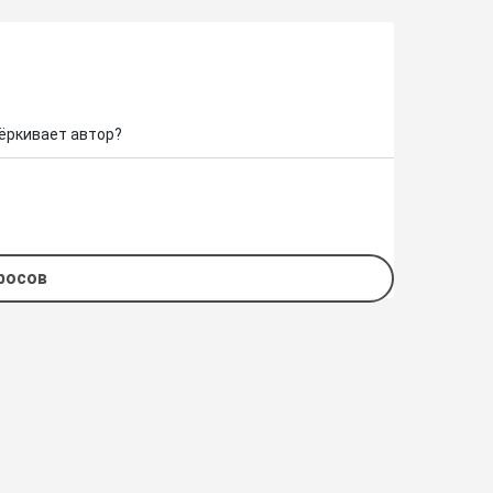
чёркивает автор?
просов