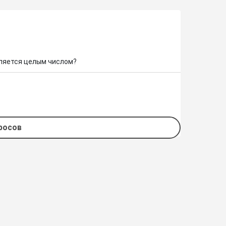
является целым числом?
просов