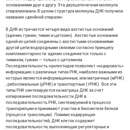
основаниями друг к другу. Эта двухцепочечная молекула 
спирализована. В целом структура молекулы ДНК получила 
название «двойной спирали» .

В ДНК встречается четыре вида азотистых оснований 
(аденин, гуанин, тимин и цитозин) . Азотистые основания 
одной из цепей соединены с азотистыми основаниями 
другой цепи водородными связями согласно принципу 
комплементарности: аденин соединяется только с 
тимином, гуанин — только с цитозином. 
Последовательность нуклеотидов позволяет «кодировать» 
информацию о различных типах РНК, наиболее важными из 
которых являются информационные, или матричные (мРНК) 
, рибосомальные (рРНК) и транспортные (тРНК) . Все эти 
типы РНК синтезируются на матрице ДНК за счёт 
копирования последовательности ДНК в 
последовательность РНК, синтезируемой в процессе 
транскрипции и принимают участие в биосинтезе белков 
(процессе трансляции) . Помимо кодирующих 
последовательностей, ДНК клеток содержит 
последовательности, выполняющие регуляторные и 