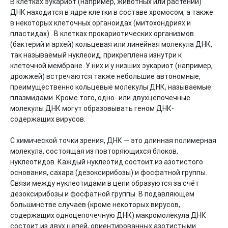
В клетках эукариот (например, животных или растений) 
ДНК находится в ядре клетки в составе хромосом, а также 
в некоторых клеточных органоидах (митохондриях и 
пластидах) . В клетках прокариотических организмов 
(бактерий и архей) кольцевая или линейная молекула ДНК, 
так называемый нуклеоид, прикреплена изнутри к 
клеточной мембране. У них и у низших эукариот (например, 
дрожжей) встречаются также небольшие автономные, 
преимущественно кольцевые молекулы ДНК, называемые 
плазмидами. Кроме того, одно- или двухцепочечные 
молекулы ДНК могут образовывать геном ДНК-
содержащих вирусов.

С химической точки зрения, ДНК — это длинная полимерная 
молекула, состоящая из повторяющихся блоков, 
нуклеотидов. Каждый нуклеотид состоит из азотистого 
основания, сахара (дезоксирибозы) и фосфатной группы. 
Связи между нуклеотидами в цепи образуются за счёт 
дезоксирибозы и фосфатной группы. В подавляющем 
большинстве случаев (кроме некоторых вирусов, 
содержащих одноцепочечную ДНК) макромолекула ДНК 
состоит из двух цепей, ориентированных азотистыми 