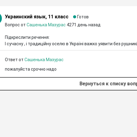
Украинский язык, 11 класс
Готов
Вопрос от
Сашенька Мазурас
4271 день назад
Підкреслити речення:

І сучасну , і традиційну оселю в Україні важко уявити без рушник
Ответ от
Сашенька Мазурас
пожалуйста срочно надо
Вернуться к списку во