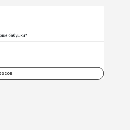
арше бабушки?
просов