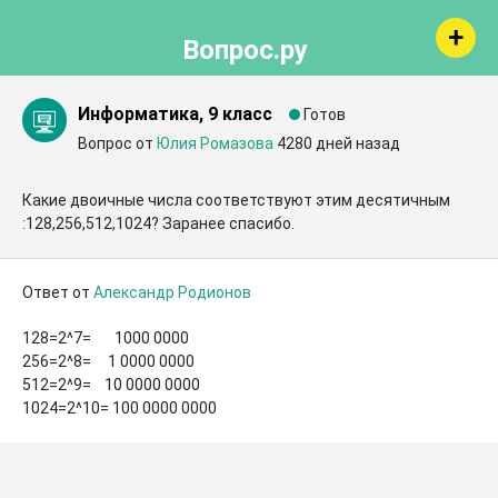
Вопрос.ру
Информатика, 9 класс
Готов
Вопрос от
Юлия Ромазова
4280 дней назад
Какие двоичные числа соответствуют этим десятичным 
:128,256,512,1024? Заранее спасибо.
Ответ от
Александр Родионов
128=2^7=       1000 0000

256=2^8=     1 0000 0000

512=2^9=    10 0000 0000

1024=2^10= 100 0000 0000