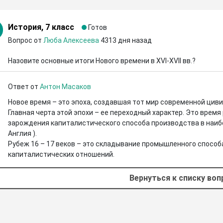
История, 7 класс
Готов
Вопрос от
Люба Алексеева
4313 дня назад
Назовите основные итоги Нового времени в XVI-XVII вв.?
Ответ от
Антон Масаков
Новое время – это эпоха, создавшая тот мир современной цивил
Главная черта этой эпохи – ее переходный характер. Это врем
зарождения капиталистического способа производства в наибо
Англия ). 

Рубеж 16 – 17 веков – это складывание промышленного способ
капиталистических отношений.
Вернуться к списку во