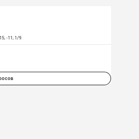
5; -11; 1/9.
просов